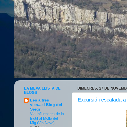
LA MEVA LLISTA DE
DIMECRES, 27 DE NOVEMB
BLOGS
Excursió i escalada a
Les altres
vies...el Blog del
Sergi
Via Influencers de lo
Inutil al Mollo del
Mig (Via Nova)