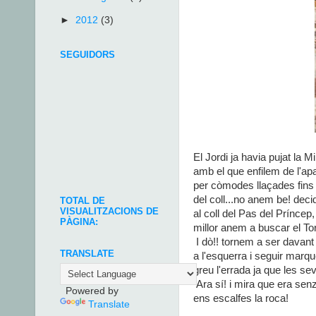
►
2012
(3)
SEGUIDORS
El Jordi ja havia pujat la 
amb el que enfilem de l'ap
per còmodes llaçades fins 
del coll...no anem be! deci
TOTAL DE
VISUALITZACIONS DE
al coll del Pas del Prínce
PÀGINA:
millor anem a buscar el Tor
I dò!! tornem a ser davant 
TRANSLATE
a l'esquerra i seguir marque
greu l'errada ja que les s
Ara sí! i mira que era sen
Powered by
ens escalfes la roca!
Translate