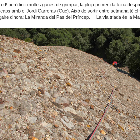
ed! però tinc moltes ganes de grimpar, la pluja primer i la feina desp
igar caps amb el Jordi Carreras (Cuc). Això de sortir entre setmana té e
ire d'hora: La Miranda del Pas del Príncep. La via triada és la Mak