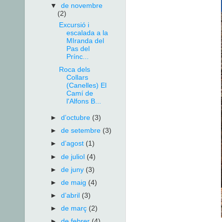
▼
de novembre
(2)
Excursió i
escalada a la
MIranda del
Pas del
Prínc...
Roca dels
Collars
(Canelles) El
Camí de
l'Alfons B...
►
d’octubre
(3)
►
de setembre
(3)
►
d’agost
(1)
►
de juliol
(4)
►
de juny
(3)
►
de maig
(4)
►
d’abril
(3)
►
de març
(2)
►
de febrer
(4)