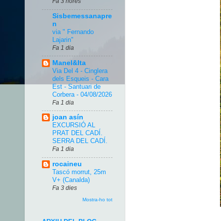
Fa 3 hores
Sisbemessanapre
n
via " Fernando
Lajarin"
Fa 1 dia
Manel&Ita
Via Del 4 - Cinglera
dels Esqueis - Cara
Est - Santuari de
Corbera - 04/08/2026
Fa 1 dia
joan asín
EXCURSIÓ AL
PRAT DEL CADÍ.
SERRA DEL CADÍ.
Fa 1 dia
rocaineu
Tascó morrut, 25m
V+ (Canalda)
Fa 3 dies
Mostra-ho tot