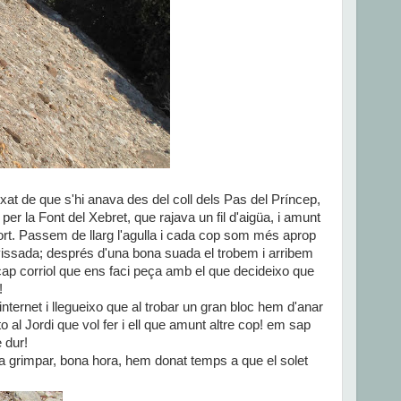
ixat de que s'hi anava des del coll dels Pas del Príncep,
r la Font del Xebret, que rajava un fil d'aigüa, i amunt
Port. Passem de llarg l'agulla i cada cop som més aprop
lavissada; després d'una bona suada el trobem i arribem
cap corriol que ens faci peça amb el que decideixo que
!
nternet i llegueixo que al trobar un gran bloc hem d'anar
to al Jordi que vol fer i ell que amunt altre cop! em sap
 dur!
 a grimpar, bona hora, hem donat temps a que el solet