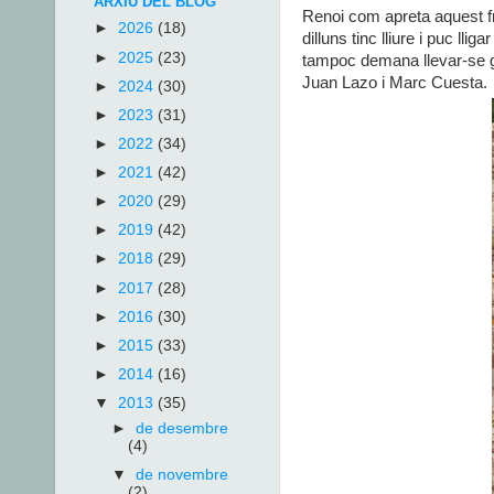
ARXIU DEL BLOG
Renoi com apreta aquest fr
►
2026
(18)
dilluns tinc lliure i puc ll
►
2025
(23)
tampoc demana llevar-se ga
Juan Lazo i Marc Cuesta.
►
2024
(30)
►
2023
(31)
►
2022
(34)
►
2021
(42)
►
2020
(29)
►
2019
(42)
►
2018
(29)
►
2017
(28)
►
2016
(30)
►
2015
(33)
►
2014
(16)
▼
2013
(35)
►
de desembre
(4)
▼
de novembre
(2)