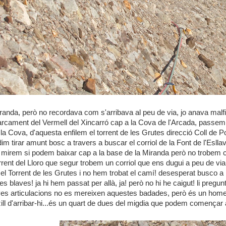
Miranda, però no recordava com s'arribava al peu de via, jo anava malf
arcament del Vermell del Xincarró cap a la Cova de l'Arcada, passem pe
la Cova, d'aquesta enfilem el torrent de les Grutes direcció Coll de 
dim tirar amunt bosc a travers a buscar el corriol de la Font de l'Esl
p, mirem si podem baixar cap a la base de la Miranda però no trobem 
rent del Lloro que segur trobem un corriol que ens dugui a peu de via
el Torrent de les Grutes i no hem trobat el camí! desesperat busco a i
s blaves! ja hi hem passat per allà, ja! però no hi he caigut! li pregun
eves articulacions no es mereixen aquestes badades, però és un home
zill d'arribar-hi...és un quart de dues del migdia que podem començar