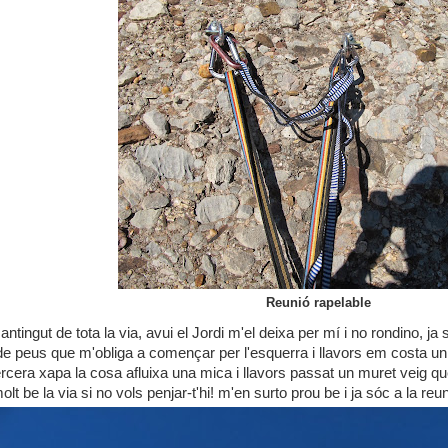
Reunió rapelable
ntingut de tota la via, avui el Jordi m'el deixa per mí i no rondino, ja 
a de peus que m'obliga a començar per l'esquerra i llavors em costa un
a tercera xapa la cosa afluixa una mica i llavors passat un muret veig q
olt be la via si no vols penjar-t'hi! m'en surto prou be i ja sóc a la reuni