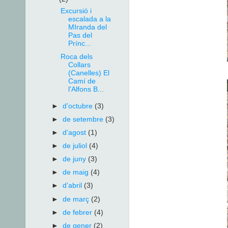
Excursió i
escalada a la
MIranda del
Pas del
Prínc...
Roca dels
Collars
(Canelles) El
Camí de
l'Alfons B...
►
d’octubre
(3)
►
de setembre
(3)
►
d’agost
(1)
►
de juliol
(4)
►
de juny
(3)
►
de maig
(4)
►
d’abril
(3)
►
de març
(2)
►
de febrer
(4)
►
de gener
(2)